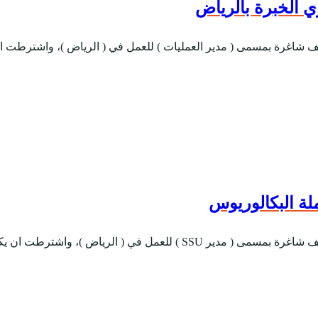
ي الخبرة بالرياض
ظائف شاغرة بمسمى ( مدير العمليات ) للعمل في ( الرياض )، واشترطت 
لة البكالوريوس
ان يكون المتقدم سعودي الجنسية، وذلك وفقاً ل...