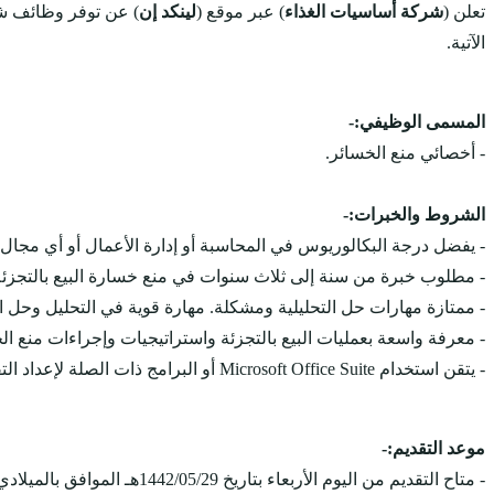
تعلن (
شركة أساسيات الغذاء
) عبر موقع (
لينكد إن
) عن توفر وظائف ش
الآتية.
المسمى الوظيفي:-
- أخصائي منع الخسائر.
الشروط والخبرات:-
- يفضل درجة البكالوريوس في المحاسبة أو إدارة الأعمال أو أي مجال
- مطلوب خبرة من سنة إلى ثلاث سنوات في منع خسارة البيع بالتجزئة أو
- ممتازة مهارات حل التحليلية ومشكلة. مهارة قوية في التحليل وحل 
- معرفة واسعة بعمليات البيع بالتجزئة واستراتيجيات وإجراءات منع ال
- يتقن استخدام Microsoft Office Suite أو البرامج ذات الصلة لإعداد التقارير والوثائق.
موعد التقديم:-
- متاح التقديم من اليوم الأربعاء بتاريخ 1442/05/29هـ الموافق بالميلادي 2021/01/13مـ، ويستمر التقديم على الوظائف حتى يتم الإكتفاء بالعدد المطلوب.