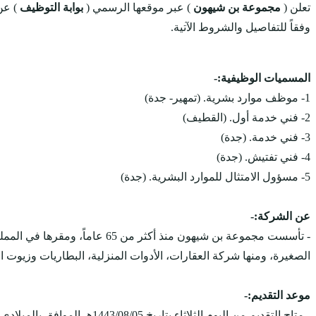
تعلن (
مجموعة بن شيهون
) عبر موقعها الرسمي (
بوابة التوظيف
) عن
وفقاً للتفاصيل والشروط الآتية.
المسميات الوظيفية:-
1- موظف موارد بشرية. (تمهير- جدة)
2- فني خدمة أول. (القطيف)
3- فني خدمة. (جدة)
4- فني تفتيش. (جدة)
5- مسؤول الامتثال للموارد البشرية. (جدة)
عن الشركة:-
- تأسست مجموعة بن شيهون منذ
الصغيرة، ومنها شركة العقارات، الأدوات المنزلية، البطاريات وزيوت الت
موعد التقديم:-
- متاح التقديم من اليوم الثلاثاء بتاريخ 1443/08/05هـ الموافق بالميلادي 2022/03/08م، ويستمر التقديم على الوظائف حتى يتم الإكتفاء بالعدد المطلوب.