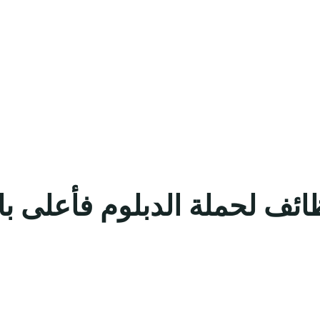
ئف لحملة الدبلوم فأعلى ب