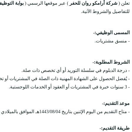
تعلن (
شركة أرامكو روان للحفر
) عبر موقعها الرسمي (
بوابة التوظي
للتفاصيل والشروط الآتية.
المسمى الوظيفي:-
- منسق مشتريات.
الشروط المطلوبة:-
- درجة الدبلوم في سلسلة التوريد أو أي تخصص ذات صلة.
- يُفضل الحصول على الشهادة المهنية ذات الصلة في المشتريات أو
- 3 سنوات خبرة في المشتريات أو العقود أو الخدمات اللوجستية.
موعد التقديم:-
- متاح التقديم من اليوم الإثنين بتاريخ 1443/08/04هـ الموافق بالميلادي 2022/03/07م، ويستمر التقديم على الوظائف حتى يتم الإكتفاء بالعدد المطلوب.
طريقة التقديم:-