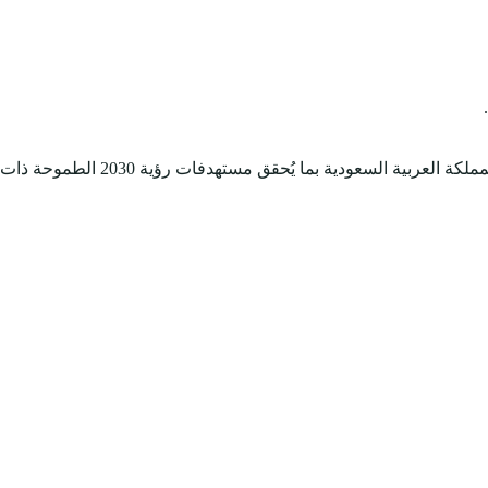
- الإلمام الكامل بجميع تفاصيل المجالات الترفيهية التي تركز عليها الهيئة العامة للترفيه في رؤيتها المستقبلية؛ لتطوير القطاع الترفيهي في المملكة العربية السعودية بما يُحقق مستهدفات رؤية 2030 الطموحة ذات