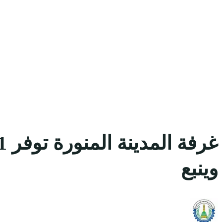
وينبع