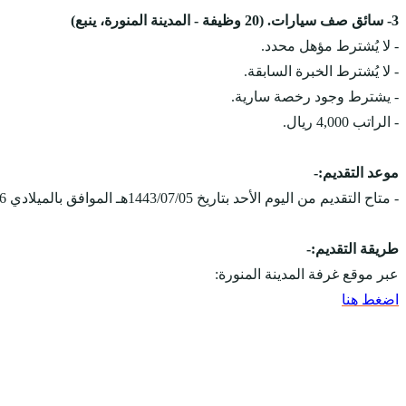
3- سائق صف سيارات. (20 وظيفة - المدينة المنورة، ينبع)
- لا يُشترط مؤهل محدد.
- لا يُشترط الخبرة السابقة.
- يشترط وجود رخصة سارية.
- الراتب 4,000 ريال.
موعد التقديم:-
- متاح التقديم من اليوم الأحد بتاريخ 1443/07/05هـ الموافق بالميلادي 2022/02/06م، ويستمر التقديم على الوظائف حتى يتم الإكتفاء بالعدد المطلوب.
طريقة التقديم:-
عبر موقع غرفة المدينة المنورة:
اضغط هنا