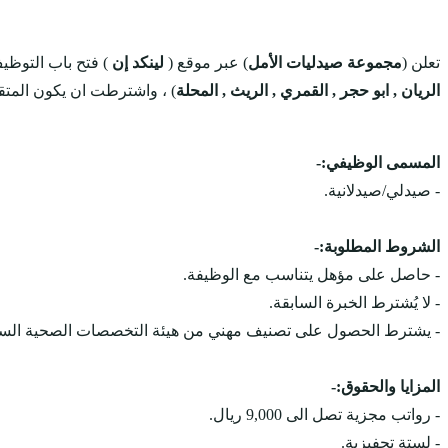
تعلن (
مجموعة صيدليات الأمل
) عبر موقع (
لينكد إن
) فتح باب التوظ
الريان , ابو حجر , القمري , الريث , المحلة
) ، واشترطت ان يكون المتقد
المسمى الوظيفي:-
- صيدلي/صيدلانية.
الشروط المطلوبة:-
- حاصل على مؤهل يتناسب مع الوظيفة.
- لا يُشترط الخبرة السابقة.
- يشترط الحصول على تصنيف مهني من هيئة التخصصات الصحية السع
المزايا والحقوق:-
- رواتب مجزية تصل الى 9,000 ريال.
- لستة تحفيزية.