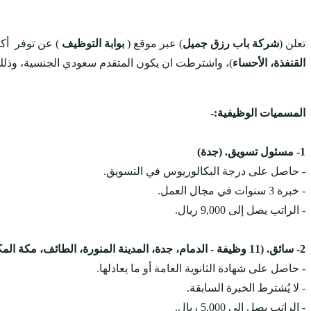
تعلن (
شركة باب رزق جميل
) عبر موقع (
بوابة التوظيف
) عن توفر أكثر من 120 وظيفة 
القنفذة، الأحساء
)، واشترطت ان يكون المتقدم سعودي الجنسية، وذلك و
المسميات الوظيفية:-
1- مسئول تسويق. (جدة)
- حاصل على درجة البكالوريوس في التسويق.
- خبرة 3 سنوات في مجال العمل.
- الراتب يصل إلى 9,000 ريال.
2- سائق. (11 وظيفة - الدمام، جدة، المدينة المنورة، الطائف، مكة المكرمة، الرياض)
- حاصل على شهادة الثانوية العامة أو ما يعادلها.
- لا يُشترط الخبرة السابقة.
- الراتب يصل إلى 5,000 ريال.