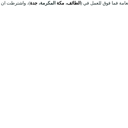
عامة فما فوق للعمل في (
الطائف
،
مكة
المكرمة،
جدة
)، واشترطت ان ي