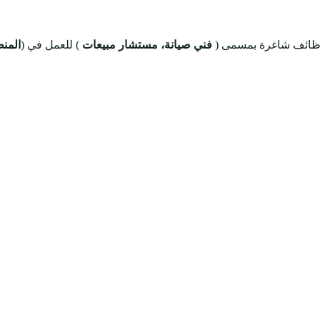
وظائف شاغرة بمسمى (
فني صيانة، مستشار مبيعات
) للعمل في (
المن