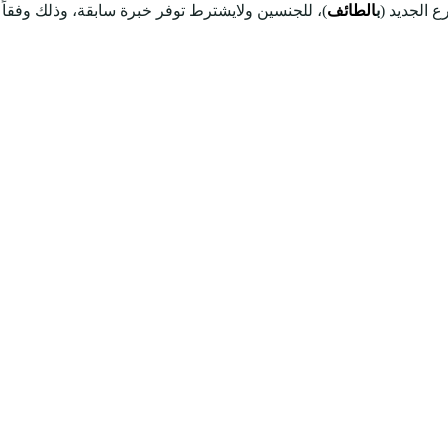
 الجديد (
ب
الطائف
)، للجنسين ولايشترط توفر خبرة سابقة، وذلك وفقاً ل