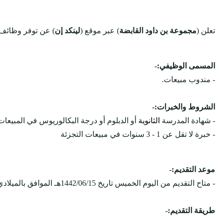
تعلن (
مجموعة بن داود القابضة
) عبر موقع (
لينكد إن
) عن توفر وظائف
المسمى الوظيفي:-
- مندوب مبيعات.
الشروط والخبرات:-
- شهادة المدرسة
الثانوية
أو الدبلوم أو درجة البكالوريوس في المبيعا
- خبرة لا تقل عن 1 - 3 سنوات في مبيعات التجزئة
موعد التقديم:-
- متاح التقديم من اليوم الخميس تاريخ 1442/06/15هـ الموافق بالميلادي 2021/01/28مـ، ويستمر التقديم على الوظائف حتى يتم الإكتفاء بالعدد المطلوب.
طريقة التقديم:-