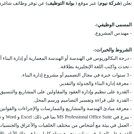
تعلن (
شركة نيوم
) عبر موقع (
بوابة التوظيف
) عن توفر وظائف شاغرة
المسمى الوظيفي:-
- مهندس المشروع.
الشروط والخبرات:-
- درجة البكالوريوس في الهندسة أو الهندسة المعمارية أو إدارة البناء أو 
- تحدث واكتب اللغة الإنجليزية بطلاقة.
- 3 سنوات خبرة في مجال التصميم أو مشروع إدارة البناء.
- معرفة إدارة البناء والجدولة والتقدير.
- القدرة على تنظيم وإدارة العقود والمقاولين على المشاريع والتنسيق
- القدرة على قراءة وتفسير التصاميم ورسم المحل.
- معرفة مبادئ الهندسة والمشاريع والممارسات والإجراءات والقوانين 
- يبرع في MS Professional Office Suite بما في ذلك: Excel و Word و Access و PowerPoint
- العمل في بيئة مع أشخاص من مختلف الخلفيات والأعراق والجنسيات
القدرة على العمل في نوبات متغيرة بدوام كامل بما في ذلك الأيام وا