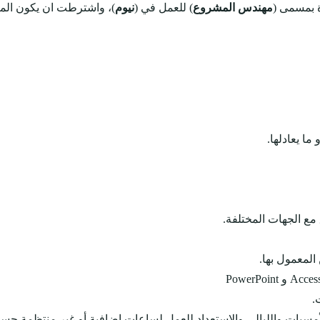
 بمسمى (
مهندس المشروع
) للعمل في (
نيوم
)، واشترطت ان يكون المت
ما يعادلها.
 مع الجهات المختلفة.
المعمول بها.
.
لأمسيات والليالي والاستعداد للعمل لساعات إضافية أو غير منتظمة حس