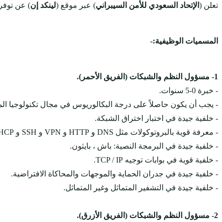
تعلن (
الإتحاد السعودي للأمن السيبراني
) عبر موقع (
لينكد إن
) عن توفر
المسميات الوظيفية:-
1- مسؤول النظم والشبكات (الفريق الأحمر).
- خبرة 0-5 سنوات.
- يجب أن يكون حاصلاً على درجة البكالوريوس في مجال تكنولوجيا المع
- خلفية جيدة في اختبار اختراق الشبكة.
- معرفة قوية بالبروتوكولات مثل DNS و HTTP و VPN و SSH و DHCP و NAT وما إلى ذلك.
- خلفية جيدة في البرمجة النصية: باش ، بايثون.
- خلفية قوية في بوابات توجيه TCP / IP.
- خلفية جيدة في جدران الحماية والموجهات والمحاكاة الافتراضية.
- خلفية جيدة في التشفير المتماثل وغير المتماثل.
2- مسؤول النظم والشبكات (الفريق الأزرق).