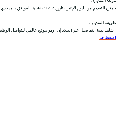
موعد التقديم:-
- متاح التقديم من اليوم الإثنين بتاريخ 1442/06/12هـ الموافق بالميلادي 2021/01/25مـ، ويستمر التقديم على الوظائف حتى يتم الإكتفاء بالعدد المطلوب.
طريقة التقديم:-
- شاهد بقية التفاصيل عبر (لينكد إن) وهو موقع عالمي للتواصل ال
اضغط هنا