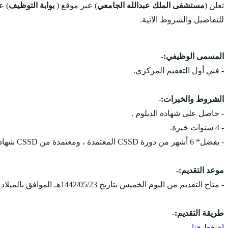
تعلن (
مستشفى الملك عبدالله الجامعي
) عبر موقع (
بوابة التوظيف
) ع
للتفاصيل والشروط الآتية.
المسمى الوظيفي:-
- فني أول التعقيم المركزي.
الشروط والخبرات:-
- حاصل على شهادة الدبلوم .
- 4 سنوات خبرة.
- يفضل* 6 أشهر من دورة CSSD المعتمدة ، ومعتمدة من CSSD شهادة المجلس الدولي (CBSPD و / أو IAHCSMM).
موعد التقديم:-
- متاح التقديم من اليوم الخميس بتاريخ 1442/05/23هـ الموافق بالميلادي 2021/01/07هـ، ويستمر التقديم على الوظائف حتى يتم الإكتفاء بالعدد المطلوب.
طريقة التقديم:-
اضغط هنا