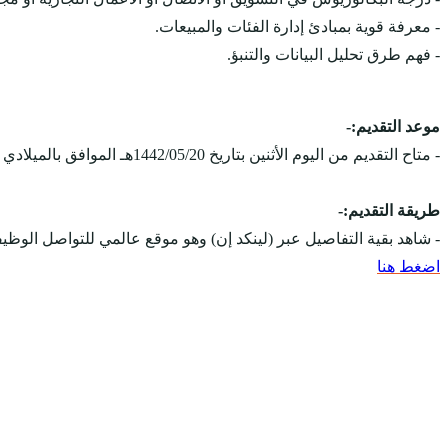
- معرفة قوية بمبادئ إدارة الفئات والمبيعات.
- فهم طرق تحليل البيانات والتنبؤ.
موعد التقديم:-
- متاح التقديم من اليوم الأثنين بتاريخ 1442/05/20هـ الموافق بالميلادي 2021/01/04م، ويستمر التقديم على الوظائف حتى يتم الإكتفاء بالعدد المطلوب.
طريقة التقديم:-
- شاهد بقية التفاصيل عبر (لينكد إن) وهو موقع عالمي للتواصل ال
اضغط هنا