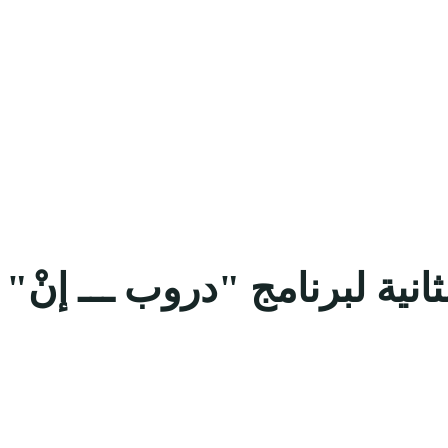
نية لبرنامج "دروب ـــ إنْ" 