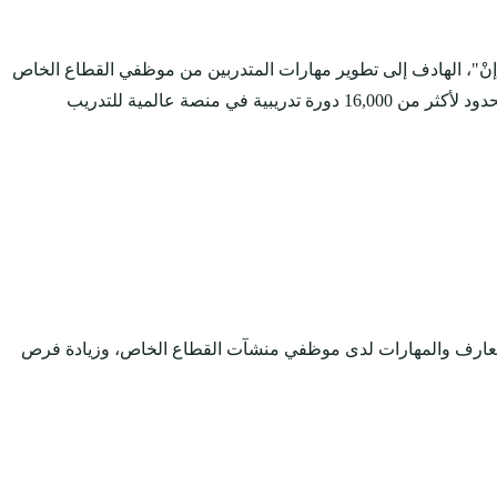
ـ إنْ"، الهادف إلى تطوير مهارات المتدربين من موظفي القطاع الخاص
والباحثين عن عمل في مجالات مهارية ومعرفية مختلفة، تتوافق مع متطلبات وتوجهات سوق العمل السعودي، من خلال منحهم تدريب غير محدود لأكثر من 16,000 دورة تدريبية في منصة عالمية للتدريب
المعارف والمهارات لدى موظفي منشآت القطاع الخاص، وزيادة فرص