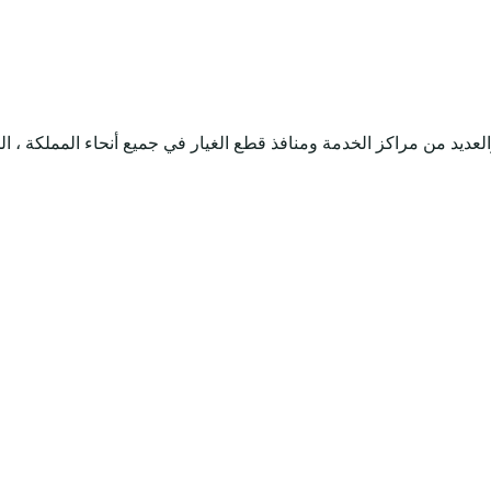
يارات فورد في نوفمبر 1987. مع 31 صالة عرض والعديد من مراكز الخدمة ومنافذ قطع الغيار في 