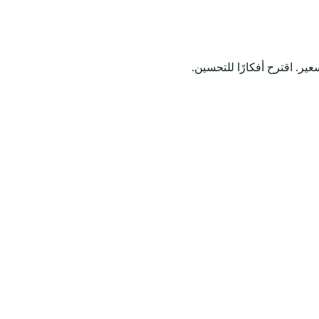
عير. اقترح أفكارًا للتحسين.