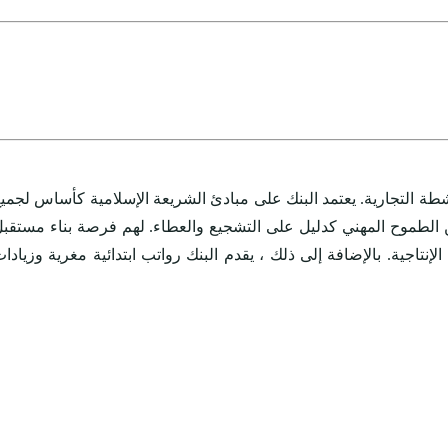
19. يتمتع بخبرة 50 عامًا في كل من الصناعة المصرفية والأنشطة التجارية. يعتمد البنك على مبادئ الشريعة الإسلامية كأساس لجم
 الطموح المهني كدليل على التشجيع والعطاء. لهم فرصة بناء مستقب
اجية. بالإضافة إلى ذلك ، يقدم البنك رواتب ابتدائية مغرية وزيادا