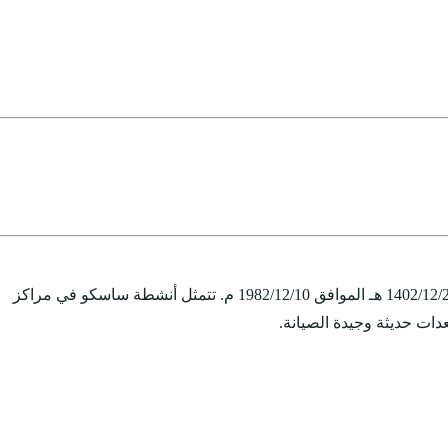
الشركة السعودية لخدمات السيارات والمعدات "ساسكو" هي شركة سعودية مساهمة عامة. تأسست بالقرار الوزاري رقم. رقم 563 بتاريخ 1402/12/23 هـ الموافق 1982/12/10 م. تتمثل أنشطة ساسكو في مراكز
دات حديثة وجيدة الصيانة.