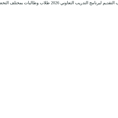
بات بمختلف التخصصات دفعة مارس 2026م، وذلك وفقاً للتفاصيل والشروط الآتية.