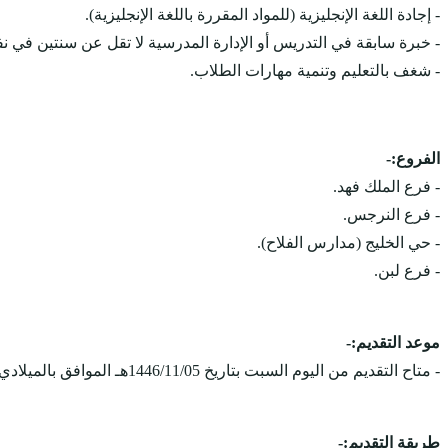
- إجادة اللغة الإنجليزية (للمواد المقررة باللغة الإنجليزية).
- خبرة سابقة في التدريس أو الإدارة المدرسية لا تقل عن سنتين في ن
- شغف بالتعليم وتنمية مهارات الطلاب.
الفروع:-
- فرع الملك فهد.
- فرع النرجس.
- حي الخليج (مدارس الفلاح).
- فرع لبن.
موعد التقديم:-
- متاح التقديم من اليوم السبت بتاريخ 1446/11/05هـ الموافق بالميلادي 2025/05/03م، ويستمر التقديم على الوظائف حتى يتم الإكتفاء بالعدد المطلوب.
طريقة التقديم:-