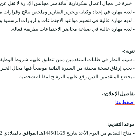
- خبرة في مجال أعمال سكرتارية أمانة سر مجالس الإدارة لا تقل عن 3 سنوات.
- لديه مهارة في إعداد وكتابة وتحرير التقارير وملخص نتائج وقرارات م
- لديه مهارة عالية في تنظيم مواعيد الاجتماعات والزيارات الرسمية و
- لديه مهارة عالية في صياغة محاضر الاجتماعات بطريقة فعالة.
تنويه:-
- سيتم النظر في طلبات المتقدمين ممن تنطبق عليهم شروط الوظيفة
- يجب إرفاق نسخة محدثة من السيرة الذاتية موضحاً فيها مجال الخبرة
- يخضع المتقدمين الذين وقع عليهم الترشح لمقابلة شخصية.
تفاصيل الإعلان:-
اضغط هنا
موعد التقديم:-
- متاح التقديم من اليوم الأحد بتاريخ 1445/11/25هـ الموافق بالميلادي 2024/06/02م، ويستمر التقديم على الوظائف حتى يوم الجمعة بتاريخ 1445/12/15هـ الموافق 2024/06/21م.