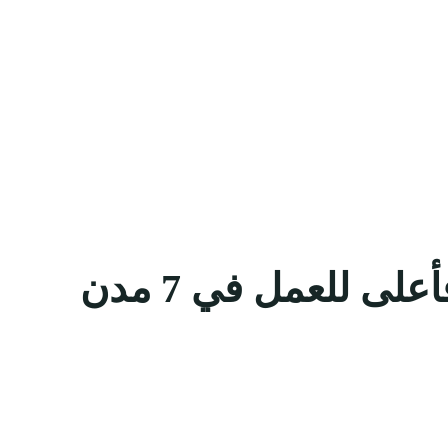
شركة العثيم فود تعلن فتح باب التوظيف لحملة الثانوية فأعلى للعمل في 7 مدن