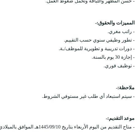
- حسن المظهر واللباقة وتحمل ضغوط العمل.
المميزات والحقوق:-
- راتب مغري.
- تطور وظيفي سنوي حسب التقييم.
- دورات تدريبية و تطويرية للموظف/ـة.
- إجازة 30 يوم بالسنة.
- توظيف فوري.
ملاحظة:-
- سيتم استبعاد أي طلب غير مستوفي الشروط.
موعد التقديم:-
- متاح التقديم من اليوم الأربعاء بتاريخ 1445/09/10هـ الموافق بالميلادي 2024/03/20م، ويستمر التقديم على الوظائف حتى يتم الإكتفاء بالعدد المطلوب.