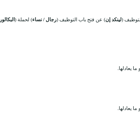
توظيف (
لينكد إن
) عن فتح باب التوظيف (
رجال / نساء
) لحملة (
البكالو
ا يعادلها.
ا يعادلها.