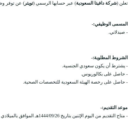
تعلن (
شركة دافيتا السعودية
) عبر حسابها الرسمي (
تويتر
) عن توفر وظ
المسمى الوظيفي:-
-
صيدلاني.
الشروط المطلوبة:-
- يشترط أن يكون سعودي الجنسية.
- حاصل على بكالوريوس.
- حاصل على رخصة الهيئة السعودية للتخصصات الصحية.
موعد التقديم:-
- متاح التقديم من اليوم الإثنين بتاريخ 1444/09/26هـ الموافق بالميلادي 2023/04/17م، ويستمر التقديم على الوظائف حتى يتم الاكتفاء بالعدد المطلوب.