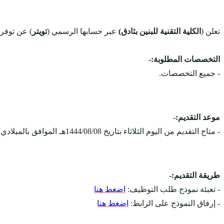
تعلن (
الكلية التقنية للبنين بثادق)
عبر حسابها الرسمي (
تويتر
) عن توفر (9) فرص وظيفية لخريجين الك
التخصصات المطلوبة:-
- جميع التخصصات.
موعد التقديم:-
- متاح التقديم من اليوم الثلاثاء بتاريخ 1444/08/08هـ الموافق بالميلادي 2023/02/28م، ويستمر التقديم على الوظائف حتى يوم 1444/08/13هـ الموافق بالميلادي 2023/03/05م.
طريقة التقديم:-
- تعبئة نموذج طلب التوظيف:
اضغط هنا
- إرفاق النموذج على الرابط:
اضغط هنا