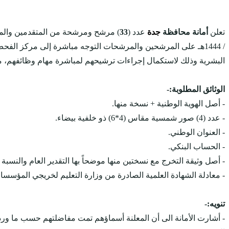
تعلن
أمانة محافظة
جدة
عدد (
33
/ 1444هـ على المرشحين والمرشحات التوجه مباشرة إلى مركز الفحص الطبي (
البشرية وذلك لاستكمال إجراءات ترشيحهم لمباشرة مهام وظائفهم، من 
الوثائق المطلوبة:-
- أصل الهوية الوطنية + نسخة منها.
- عدد (4) صور شمسية مقاس (4*6) ذو خلفية بيضاء.
- العنوان الوطني.
- الحساب البنكي.
- أصل وثيقة التخرج مع نسختين منها موضحاً بها التقدير العام والنسبة ا
- معادلة الشهادة العلمية الصادرة من وزارة التعليم لخريجي المؤسس
تنويه:-
- أشارت الأمانة الى أن المعلنة أسماؤهم تمت مفاضلتهم حسب ما ورد ف