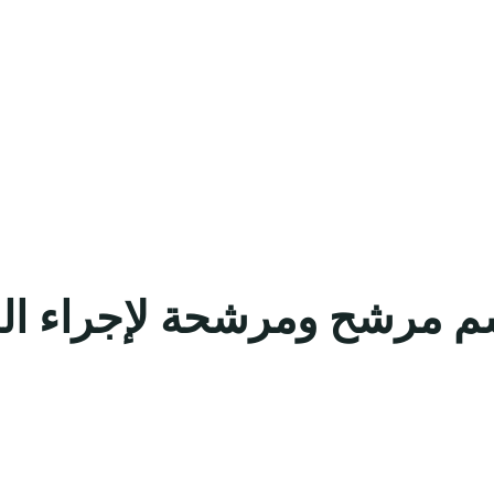
ة جدة تعلن أسماء 33 اسم مرشح ومرشحة