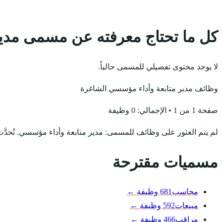
كل ما تحتاج معرفته عن مسمى مدي
لا يوجد محتوى تفصيلي للمسمى حالياً.
وظائف مدير متابعة وأداء مؤسسي الشاغرة
صفحة 1 من 1 • الإجمالي: 0 وظيفة
لم يتم العثور على وظائف للمسمى: مدير متابعة وأداء مؤسسي. تُحدَّث ال
مسميات مقترحة
محاسب
681 وظيفة
←
مبيعات
592 وظيفة
←
مراقب
466 وظيفة
←