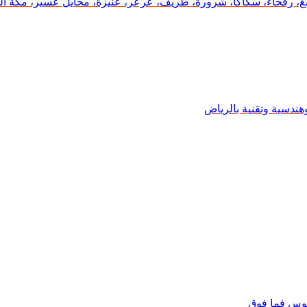
، رفحاء، سكاكا، شرورة، طريف، عرعر، عنيزة، محايل عسير، مكة المك
وهندسية وتقنية بالرياض
يوس فما فوق