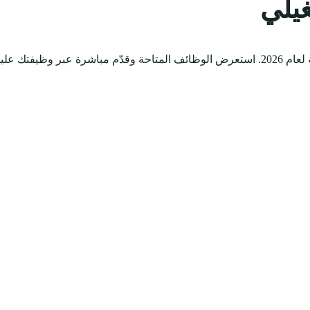
يلي
فتك علينا.