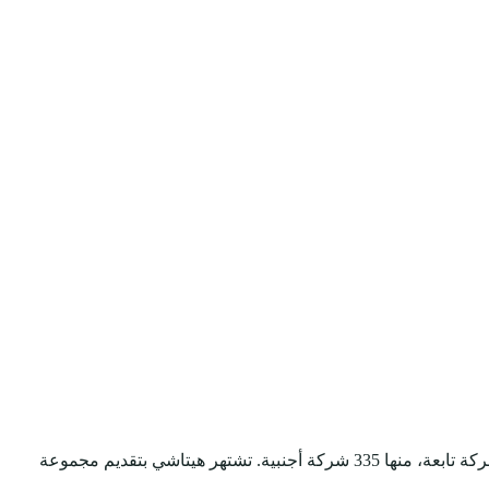
مجموعة هيتاشي هي تكتل صناعي ياباني متعدد الجنسيات يقع مقره الرئيسي في طوكيو. تأسست الشركة عام 1910، وتضم أكثر من 1000 شركة تابعة، منها 335 شركة أجنبية. تشتهر هيتاشي بتقديم مجموعة