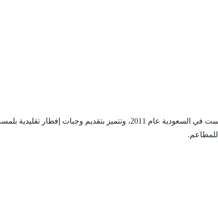
"فطور فارس" هو سلسلة مطاعم متخصصة في وجبات الإفطار، تأسست في السعودية
للمطاعم.