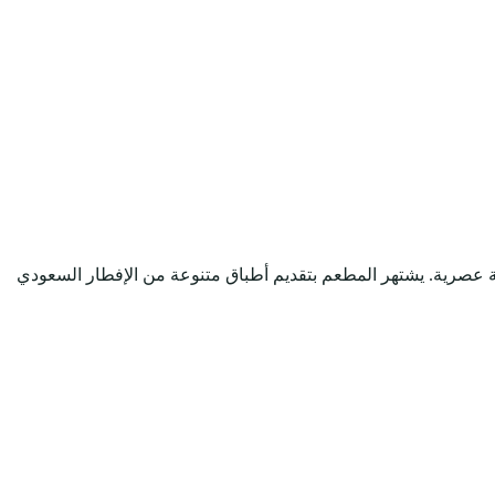
 عام 2011، وتتميز بتقديم وجبات إفطار تقليدية بلمسة عصرية. يشتهر المطعم بتقديم أطباق متنوعة من الإفطار السعودي