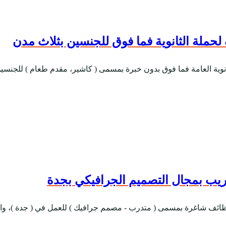
ملة الثانوية فما فوق للجنسين بثلاث مدن
ة العامة فما فوق بدون خبرة بمسمى ( كاشير، مقدم طعام ) للجنسين ل
يب بمجال التصميم الجرافيكي بجدة
وظائف شاغرة بمسمى ( متدرب - مصمم جرافيك ) للعمل في ( جدة )، وا