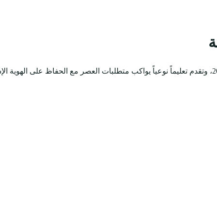
ة
شركة ابن رشد التعليمية القابضة هي شركة سعودية تأسست عام 2007، وتقدم تعليماً نوعياً يواكب متطلبات