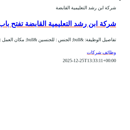
شركة ابن رشد التعليمية القابضة
شركة ابن رشد التعليمية القابضة تفتح باب ا
تفاصيل الوظيفة: &bull; الجنس : للجنسين &bull; مكان العمل : الرياض &bull; يبدأ التقديم بتاريخ 11-7-2020 &bull; ينتهي التقديم بتاريخ 11-8-2020 المسميات الوظيفية:-...
وظائف شركات
2025-12-25T13:33:11+00:00