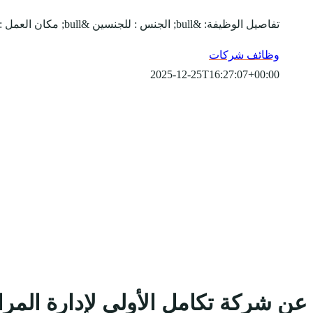
تفاصيل الوظيفة: &bull; الجنس : للجنسين &bull; مكان العمل : المنطقة الشرقية &bull; يبدأ التقديم بتاريخ 10-6-2020 &bull; ينتهي التقديم بتاريخ 10-7-2020 المسمى الو...
وظائف شركات
2025-12-25T16:27:07+00:00
عن شركة تكامل الأولى لإدارة المر