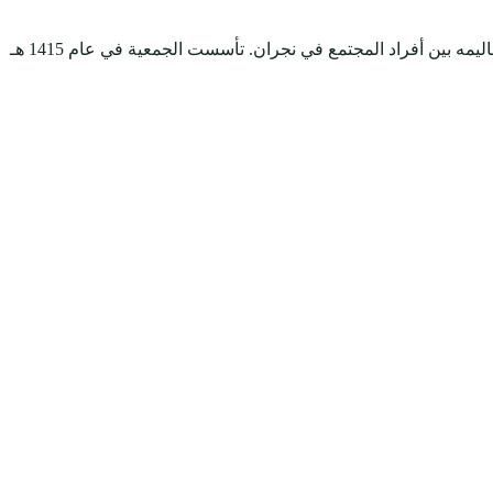
جمعية رتل لتحفيظ القرآن الكريم في نجران هي جمعية خيرية تعنى بتحفيظ القرآن الكريم وتجويده، وتعمل على نشر علوم القرآن الكريم وتعاليمه بين أفراد المجتمع في نجران. تأسست الجمعية في عام 1415 هـ