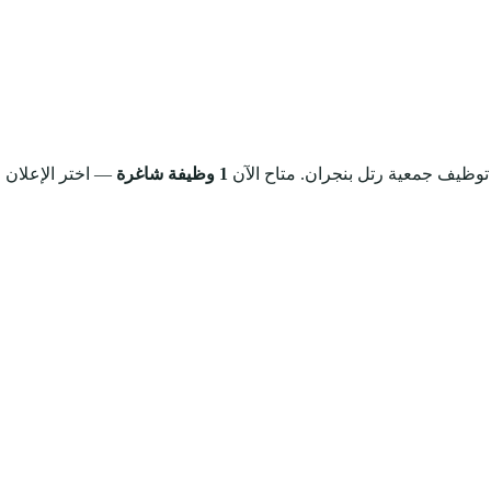
 توظيف جمعية رتل بنجران.
متاح الآن
1 وظيفة شاغرة
— اختر الإعلان