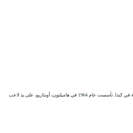
تيم هورتنز هي سلسلة مقاهي ومخابز كندية متعددة الجنسيات، تشتهر بتقديم القهوة والمعجنات، وتعتبر أكبر سلسلة مطاعم للوجبات السريعة في كندا. تأسست عام 1964 في هاميلتون، أونتاريو، على يد لاعب