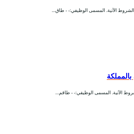
بالمملكة
روط الآتية. المسمى الوظيفي:- - طاقم...