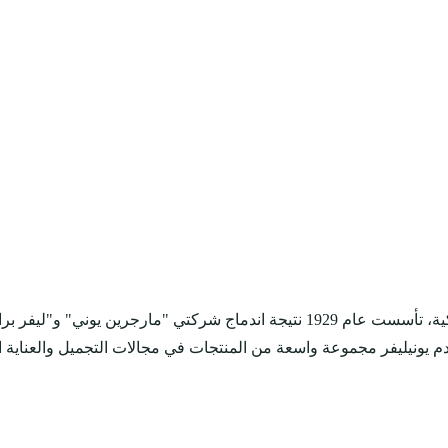
يونيليفر هي شركة بريطانية هولندية متعددة الجنسيات للسلع الاستهلاكية، تأسست عام 