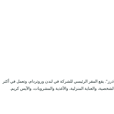
1929 نتيجة اندماج شركتي "مارجرين يوني" و"ليفر براذرز". يقع المقر الرئيسي للشركة في لندن وروتردام، وتعمل في أكثر