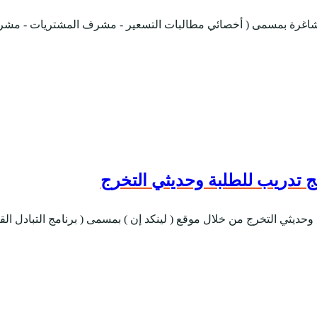
ئف شاغرة بمسمى ( أخصائي مطالبات التسعير - مشرف المشتريات - مشرف
مج تدريب للطلبة وحديثي التخرج
رج من خلال موقع ( لينكد إن ) بمسمى ( برنامج التبادل القيادي الأحادي (ULIP)- ت