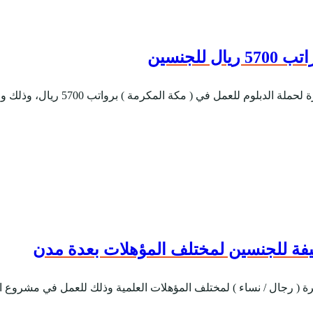
لجنسين
مكرمة ) برواتب 5700 ريال، وذلك وفقاً للتفاصيل والشروط الآتية. المسمى ا...