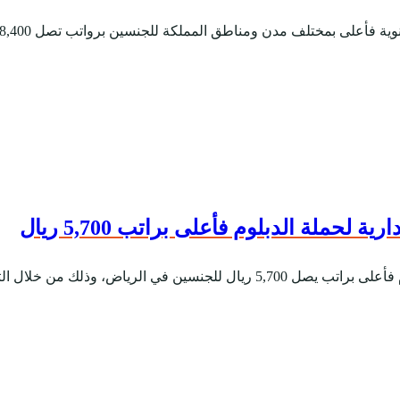
حملة الدبلوم فأعلى براتب 5,700 ريال
اصيل الآتية. المسمى الوظيفي:- مشرف م...