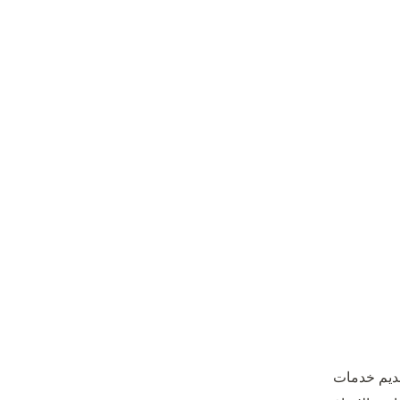
 تأسست عام 1981م، بدأت بتقديم خدمات