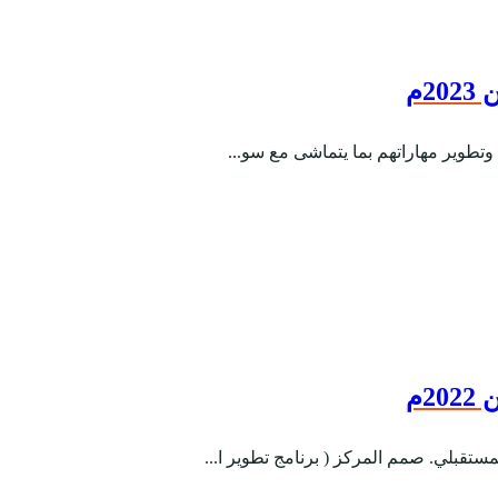
2م
2م
ستقبلي. صمم المركز ( برنامج تطوير ا...