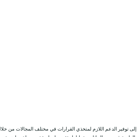
خاذ القرار هو مؤسسة تم تأسيسها في سنة 1985م تهدف إلى توفير الدعم اللازم لمتخذي القرارات في