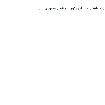
ض )، واشترطت ان يكون المتقدم سعودي الج...