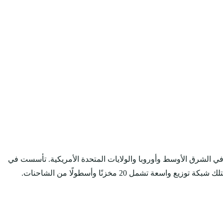
ب في الشرق الأوسط وأوروبا والولايات المتحدة الأمريكية. تأسست في
عام 1935 كشركة تجارية في المملكة العربية السعودية، وتعتبر اليوم موزعًا معتمدًا لعلامات تجارية عالمية عديدة، مثل بروكتر أند جامبل، وتمتلك شبكة توزيع واسعة تشمل 20 مخزنًا وأسطولًا من الشاحنات.